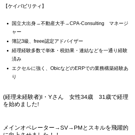
【ケイパビリティ】
国立大出身→不動産大手→CPA-Consulting マネージ
ャー
簿記3級、freee認定アドバイザー
経理経験多数で単体・税効果・連結などを一通り経験
済み
エクセルに強く、ObicなどのERPでの業務構築経験あ
り
(経理未経験者)I・Yさん 女性34歳 31歳で経理
を始めました!
メインオペレーター→SV→PMとスキルを飛躍的
に向上させました！！