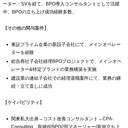
ーター・SVを経て、BPO導入コンサルタントとして活躍
中。BPOの立ち上げ成功経験多数。
【その他の関与案件】
東証プライム企業の新設子会社にて、メインオペレー
ターを経験
総合商社子会社経理BPOプロジェクトで、メインオペ
レーター&特定ブランドの業務構築を実施
建設業の連結子会社での経理退職案件にて、業務の継
続・立て直しに成功
【ケイパビリティ】
関東私大出身→コスト改善コンサルタント→CPA-
Consulting 取締役BPO2部マネージャー(新規立ち上