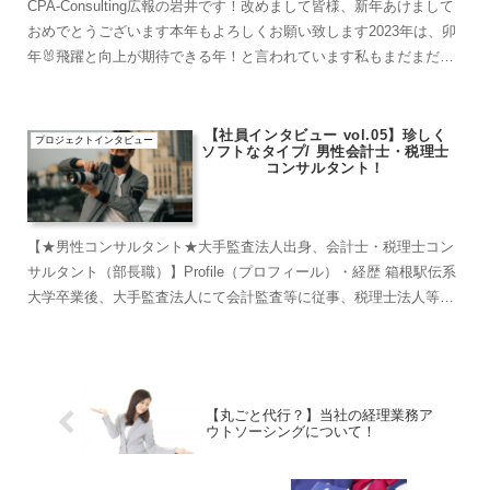
CPA-Consulting広報の岩井です！改めまして皆様、新年あけまして
おめでとうございます本年もよろしくお願い致します2023年は、卯
年🐰飛躍と向上が期待できる年！と言われています私もまだまだ未
熟者ですが、誠実に素直に、そして情熱を持っ...
【社員インタビュー vol.05】珍しく
プロジェクトインタビュー
ソフトなタイプ/ 男性会計士・税理士
コンサルタント！
【★男性コンサルタント★大手監査法人出身、会計士・税理士コン
サルタント（部長職）】Profile（プロフィール）・経歴 箱根駅伝系
大学卒業後、大手監査法人にて会計監査等に従事、税理士法人等を
経てCPA-Consultingの業務に関与・資格...
【丸ごと代行？】当社の経理業務ア
ウトソーシングについて！