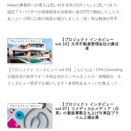
freeeの事務所への導入は思い付き去年の5月くらいに思いつきで、
認定アドバイザーの資格取得を合格祝い金5万円で開始したことろ、
あっという間に口座の残高が減少しました（笑）実は勉強が苦手な
僕からすると、資格とる対価としてはそんなに高額なイメ...
【プロジェクト インタビュー
プロジェクトインタビュー
vol.10】大手不動産管理会社の責任
者
【プロジェクト インタビュー vol.10】こんにちは！CPA-Consulting
広報担当の岩井です！今回は当社コンサルタントの「前職紹介」を
インタビュー形式でお届けします！多様性あるメンバが集まってい
る当社CPA-Consulting。...
【プロジェクト インタビュー
プロジェクトインタビュー
vol.07】コメディカルメディア（日
系）の新規事業立ち上げ※東証プラ
イム上場企業