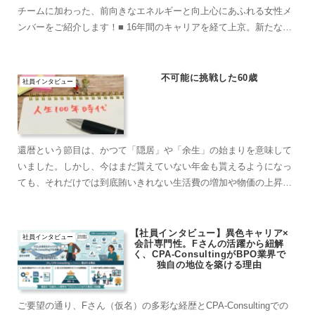
チームに加わった、前向きなエネルギーと向上心にあふれる女性メ
ンバーをご紹介します！■ 16年間のキャリアを経て上京。新たな挑
戦へ彼女は印刷会社で約16年間、DTP担...
不可能に挑戦した60歳
社員インタビュー
還暦という節目は、かつて「隠居」や「余生」の始まりを意味して
いました。しかし、今はまだ貰えていない年金も貰えるようになっ
ても、それだけでは到底賄いきれない生活費の増加や物価の上昇が
現実的な問題として迫る中、「このままでは将来どうなってしま
う...
【社員インタビュー】異色キャリア×
社員インタビュー
会計専門性。Fさんの活躍から紐解
く、CPA-ConsultingがBPO業界で
独自の地位を築ける理由
ご要望の通り、Fさん（仮名）の多彩な経歴とCPA-Consultingでの