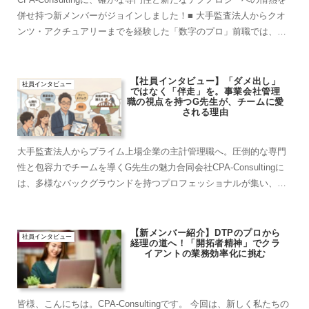
併せ持つ新メンバーがジョインしました！■ 大手監査法人からクオ
ンツ・アクチュアリーまでを経験した「数字のプロ」前職では、大
手監査法人にて証券・保険分野の監査およびコン...
【社員インタビュー】「ダメ出し」
社員インタビュー
ではなく「伴走」を。事業会社管理
職の視点を持つG先生が、チームに愛
される理由
大手監査法人からプライム上場企業の主計管理職へ。圧倒的な専門
性と包容力でチームを導くG先生の魅力合同会社CPA-Consultingに
は、多様なバックグラウンドを持つプロフェッショナルが集い、互
いに刺激を与え合いながらプロジェクトを推進して...
【新メンバー紹介】DTPのプロから
社員インタビュー
経理の道へ！「開拓者精神」でクラ
イアントの業務効率化に挑む
皆様、こんにちは。CPA-Consultingです。 今回は、新しく私たちの