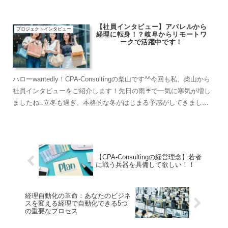
熟者ですが、誠実に素直に、そして情熱を持っ...
【社員インタビュー】アパレルから
プロジェクトインタビュー
経理に転身！？岐阜からリモートワ
ークで活躍中です！
ハローwantedly！CPA-Consultingの柴山です^^今回も私、柴山から
社員インタビューをご紹介します！先日の雨☔️で一気に寒気が増し
ましたね..立冬も過ぎ、本格的な冬がはじまる予感がしてきまし
た。私の自宅周辺でも紅葉の深まった...
【CPA-Consultingの経営理念】若者
に戦う兵器を具備して欲しい！！
経理自動化の革命：あなたのビジネ
スを変える経理で自動化できる5つ
の重要なプロセス