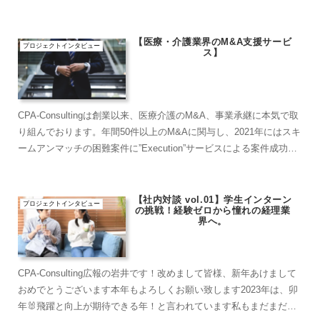
家（←当社CPA Consulting）活...
【医療・介護業界のM&A支援サービ
プロジェクトインタビュー
ス】
CPA-Consultingは創業以来、医療介護のM&A、事業承継に本気で取
り組んでおります。年間50件以上のM&Aに関与し、2021年にはスキ
ームアンマッチの困難案件に”Execution”サービスによる案件成功を
達成しております。中小企...
【社内対談 vol.01】学生インターン
プロジェクトインタビュー
の挑戦！経験ゼロから憧れの経理業
界へ。
CPA-Consulting広報の岩井です！改めまして皆様、新年あけまして
おめでとうございます本年もよろしくお願い致します2023年は、卯
年🐰飛躍と向上が期待できる年！と言われています私もまだまだ未