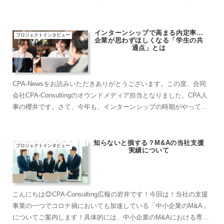
機会は久しぶりだったのですが、感動と幸せのお裾...
インターンシップで高まる内定率…
プロジェクトインタビュー
企業が思わずほしくなる「学生の共
通点」とは
CPA-Newsをお読みいただきありがとうございます。この度、合同
会社CPA-Consultingのオウンドメディア担当となりました。CPA人
事の櫻井です。さて、今年も、インターンシップの時期がやってき
ましたね。学生の皆様からしては、お目当...
知らないと損する？M&Aの当社支援
プロジェクトインタビュー
実績について
こんにちは😊CPA-Consulting広報の岩井です！今回は！当社の支援
事業の一つでコロナ禍においても加速している「中小企業のM&A」
についてご案内します！具体的には、中小企業のM&Aにおける専門